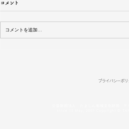
コメント
コメントを追加…
多摩の歴史講座
デジタルア
ONLINE 視
図・地図」
聴申し込みのご案内
公開！
プライバシーポリ
公益財団法人 たましん地域文化財団 〒186-86
since 15 May, 2001 Copyright © TA