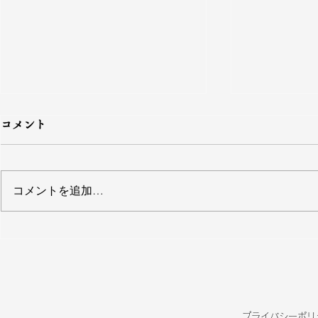
コメント
コメントを追加…
多摩の歴史講座
デジタルア
ONLINE 視
図・地図」
聴申し込みのご案内
公開！
プライバシーポリ