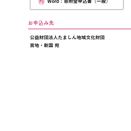
Word：寄附金申込書（一般）
お申込み先
公益財団法人たましん地域文化財団
宮地・新国 宛
お問い合わせ
公益財団法人たましん地域文化財団
〒186-8686 東京都国立市中 1-9-52