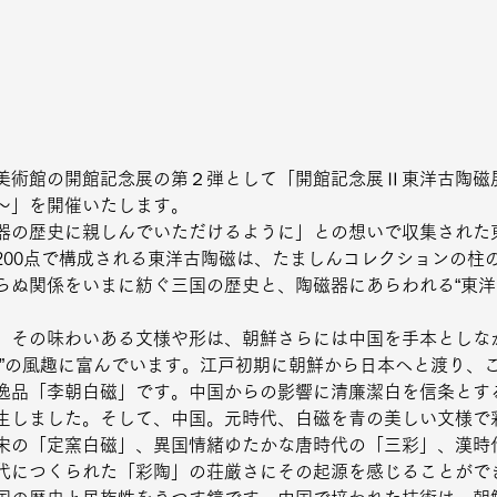
美術館の開館記念展の第２弾として「開館記念展Ⅱ東洋古陶磁
～」を開催いたします。
器の歴史に親しんでいただけるように」との想いで収集された
200点で構成される東洋古陶磁は、たましんコレクションの柱
らぬ関係をいまに紡ぐ三国の歴史と、陶磁器にあらわれる“東洋
。その味わいある文様や形は、朝鮮さらには中国を手本としな
み”の風趣に富んでいます。江戸初期に朝鮮から日本へと渡り、
逸品「李朝白磁」です。中国からの影響に清廉潔白を信条とす
生しました。そして、中国。元時代、白磁を青の美しい文様で
宋の「定窯白磁」、異国情緒ゆたかな唐時代の「三彩」、漢時
代につくられた「彩陶」の荘厳さにその起源を感じることがで