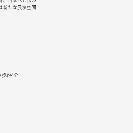
鮮、日本へと伝わ
は新たな展示空間
徒歩約4分