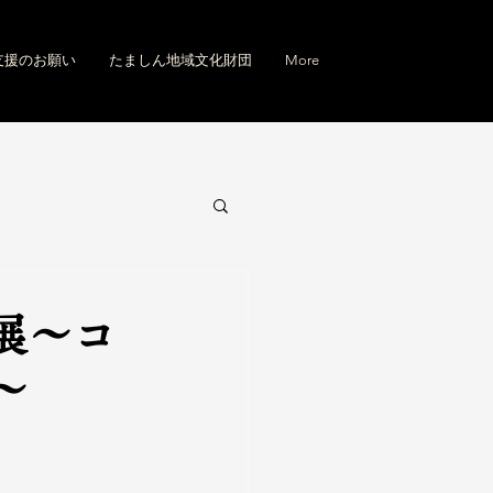
支援のお願い
たましん地域文化財団
More
展～コ
～