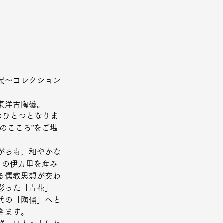
展～コレクション
東洋古陶磁。
のひとつとなりま
のこころ”をご堪
がらも、和やかな
この伊万里を産み
る儒教思想が交わ
彩った「青花」
代の「陶俑」へと
きます。