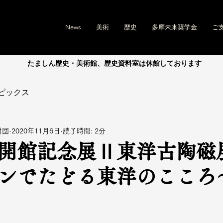
News
美術
歴史
多摩未来奨学金
ご
たましん歴史・美術館、歴史資料室は休館しております
ピックス
財団
2020年11月6日
読了時間: 2分
開館記念展Ⅱ東洋古陶磁
ンでたどる東洋のこころ