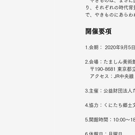
　やきものは、まさに
り、それぞれの時代背
で、やきものにあらわ
開催要項
1.会期： 2020年9月5
2.会場：たましん美術
　〒190-8681 東京
　アクセス：JR中央
3.主催：公益財団法
4.協力：くにたち郷土
5.開館時間：10:00～1
6.休館日：月曜日