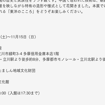
国の歴史と民族性をうつす鏡です。中国で培われた技術は、朝
景を映しながら特有の造形や様式として花開きました。本展で
れる「東洋のこころ」をどうぞお楽しみください。
日(土)～11月15日（日）
館
都立川市緑町3-4 多摩信用金庫本店1階
線・立川駅より徒歩約8分、多摩都市モノレール・立川北駅より
人たましん地域文化財団
文化館
8:00（入館は17:30まで）