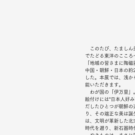
　このたび、たましん
でたどる東洋のこころ
「地域の皆さまに陶磁
中国・朝鮮・日本の約
した。本展では、浅か
能いただきます。
　わが国の「伊万里」
絵付けには“日本人好
だしたひとつが朝鮮の
り、その端正な美は誕
は、文明が革新した北
時代を遡り、新石器時